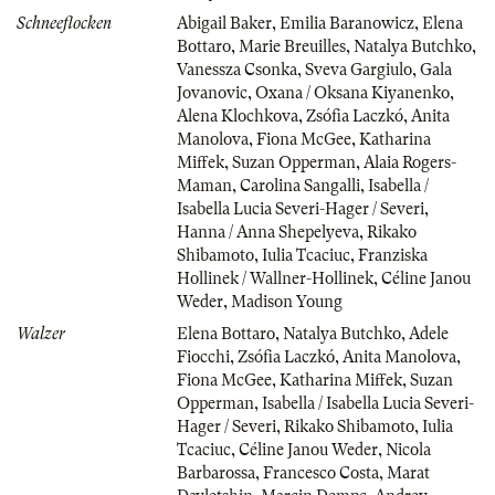
Schneeflocken
Abigail Baker
,
Emilia Baranowicz
,
Elena
Bottaro
,
Marie Breuilles
,
Natalya Butchko
,
Vanessza Csonka
,
Sveva Gargiulo
,
Gala
Jovanovic
,
Oxana / Oksana Kiyanenko
,
Alena Klochkova
,
Zsófia Laczkó
,
Anita
Manolova
,
Fiona McGee
,
Katharina
Miffek
,
Suzan Opperman
,
Alaia Rogers-
Maman
,
Carolina Sangalli
,
Isabella /
Isabella Lucia Severi-Hager / Severi
,
Hanna / Anna Shepelyeva
,
Rikako
Shibamoto
,
Iulia Tcaciuc
,
Franziska
Hollinek / Wallner-Hollinek
,
Céline Janou
Weder
,
Madison Young
Walzer
Elena Bottaro
,
Natalya Butchko
,
Adele
Fiocchi
,
Zsófia Laczkó
,
Anita Manolova
,
Fiona McGee
,
Katharina Miffek
,
Suzan
Opperman
,
Isabella / Isabella Lucia Severi-
Hager / Severi
,
Rikako Shibamoto
,
Iulia
Tcaciuc
,
Céline Janou Weder
,
Nicola
Barbarossa
,
Francesco Costa
,
Marat