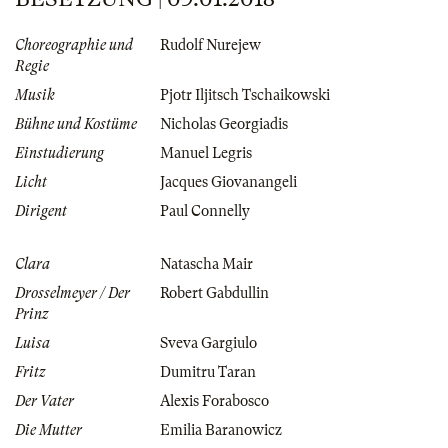
Choreographie und
Rudolf Nurejew
Regie
Musik
Pjotr Iljitsch Tschaikowski
Bühne und Kostüme
Nicholas Georgiadis
Einstudierung
Manuel Legris
Licht
Jacques Giovanangeli
Dirigent
Paul Connelly
Clara
Natascha Mair
Drosselmeyer / Der
Robert Gabdullin
Prinz
Luisa
Sveva Gargiulo
Fritz
Dumitru Taran
Der Vater
Alexis Forabosco
Die Mutter
Emilia Baranowicz