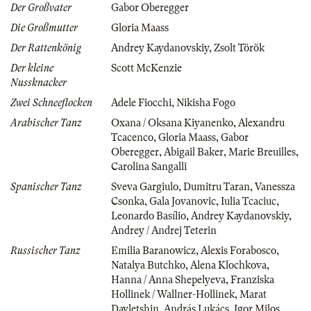
Der Großvater
Gabor Oberegger
Die Großmutter
Gloria Maass
Der Rattenkönig
Andrey Kaydanovskiy
,
Zsolt Török
Der kleine
Scott McKenzie
Nussknacker
Zwei Schneeflocken
Adele Fiocchi
,
Nikisha Fogo
Arabischer Tanz
Oxana / Oksana Kiyanenko
,
Alexandru
Tcacenco
,
Gloria Maass
,
Gabor
Oberegger
,
Abigail Baker
,
Marie Breuilles
,
Carolina Sangalli
Spanischer Tanz
Sveva Gargiulo
,
Dumitru Taran
,
Vanessza
Csonka
,
Gala Jovanovic
,
Iulia Tcaciuc
,
Leonardo Basílio
,
Andrey Kaydanovskiy
,
Andrey / Andrej Teterin
Russischer Tanz
Emilia Baranowicz
,
Alexis Forabosco
,
Natalya Butchko
,
Alena Klochkova
,
Hanna / Anna Shepelyeva
,
Franziska
Hollinek / Wallner-Hollinek
,
Marat
Davletshin
,
András Lukács
,
Igor Milos
,