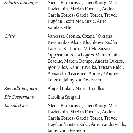
Schlittschuhläufer
Nicola Barbarossa
,
Theo Bourg
,
Marat
Davletshin
,
Marian Furnica
,
Andrés
Garcia Torres / Garcia-Torres
,
Trevor
Hayden
,
Scott McKenzie
,
Arne
Vandervelde
Gäste
Vanessza Csonka
,
Oxana / Oksana
Kiyanenko
,
Alena Klochkova
,
Zsófia
Laczkó
,
Katharina Miffek
,
Suzan
Opperman
,
Alaia Rogers-Maman
,
Iulia
Tcaciuc
,
Marcin Dempc
,
András Lukács
,
Igor Milos
,
Kamil Pavelka
,
Tristan Ridel
,
Alexandru Tcacenco
,
Andrey / Andrej
Teterin
,
Jaimy van Overeem
Zwei alte Jungfern
Abigail Baker
,
Marie Breuilles
Die Gouvernante
Carolina Sangalli
Kavalleristen
Nicola Barbarossa
,
Theo Bourg
,
Marat
Davletshin
,
Marian Furnica
,
Andrés
Garcia Torres / Garcia-Torres
,
Trevor
Hayden
,
Tristan Ridel
,
Arne Vandervelde
,
Jaimy van Overeem