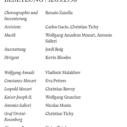
Choreographie und
Renato Zanella
Inszenierung
Assistenz
Carlos Gacio
,
Christian Tichy
Musik
Wolfgang Amadeus Mozart
,
Antonio
Salieri
Ausstattung
Jordi Roig
Dirigent
Kevin Rhodes
Wolfgang Amadé
Vladimir Malakhov
Constanze Mozart
Eva Petters
Leopold Mozart
Christian Rovny
Kaiser Joseph II.
Wolfgang Grascher
Antonio Salieri
Nicolas Musin
Graf Orsini-
Christian Tichy
Rosenberg