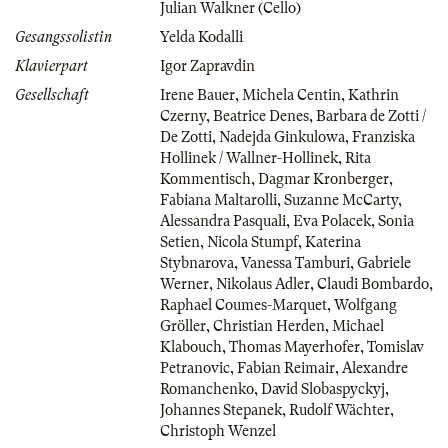
Julian Walkner (Cello)
Gesangssolistin
Yelda Kodalli
Klavierpart
Igor Zapravdin
Gesellschaft
Irene Bauer
,
Michela Centin
,
Kathrin
Czerny
,
Beatrice Denes
,
Barbara de Zotti /
De Zotti
,
Nadejda Ginkulowa
,
Franziska
Hollinek / Wallner-Hollinek
,
Rita
Kommentisch
,
Dagmar Kronberger
,
Fabiana Maltarolli
,
Suzanne McCarty
,
Alessandra Pasquali
,
Eva Polacek
,
Sonia
Setien
,
Nicola Stumpf
,
Katerina
Stybnarova
,
Vanessa Tamburi
,
Gabriele
Werner
,
Nikolaus Adler
,
Claudi Bombardo
,
Raphael Coumes-Marquet
,
Wolfgang
Gröller
,
Christian Herden
,
Michael
Klabouch
,
Thomas Mayerhofer
,
Tomislav
Petranovic
,
Fabian Reimair
,
Alexandre
Romanchenko
,
David Slobaspyckyj
,
Johannes Stepanek
,
Rudolf Wächter
,
Christoph Wenzel