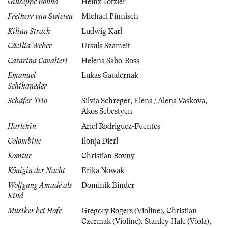
Giuseppe Bonno
Heinz Totzler
Freiherr van Swieten
Michael Pinnisch
Kilian Strack
Ludwig Karl
Cäcilia Weber
Ursula Szameit
Catarina Cavalieri
Helena Sabo-Ross
Emanuel
Lukas Gaudernak
Schikaneder
Schäfer-Trio
Silvia Schreger
,
Elena / Alena Vaskova
,
Akos Sebestyen
Harlekin
Ariel Rodriguez-Fuentes
Colombine
Ilonja Dierl
Komtur
Christian Rovny
Königin der Nacht
Erika Nowak
Wolfgang Amadé als
Dominik Binder
Kind
Musiker bei Hofe
Gregory Rogers (Violine)
,
Christian
Czermak (Violine)
,
Stanley Hale (Viola)
,