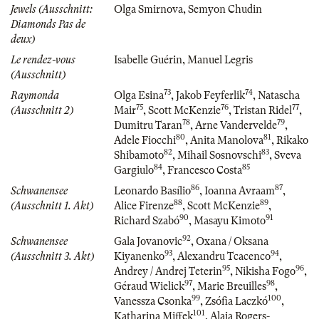
Jewels (Ausschnitt:
Olga Smirnova
,
Semyon Chudin
Diamonds Pas de
deux)
Le rendez-vous
Isabelle Guérin
,
Manuel Legris
(Ausschnitt)
73
74
Raymonda
Olga Esina
,
Jakob Feyferlik
,
Natascha
75
76
77
(Ausschnitt 2)
Mair
,
Scott McKenzie
,
Tristan Ridel
,
78
79
Dumitru Taran
,
Arne Vandervelde
,
80
81
Adele Fiocchi
,
Anita Manolova
,
Rikako
82
83
Shibamoto
,
Mihail Sosnovschi
,
Sveva
84
85
Gargiulo
,
Francesco Costa
86
87
Schwanensee
Leonardo Basílio
,
Ioanna Avraam
,
88
89
(Ausschnitt 1. Akt)
Alice Firenze
,
Scott McKenzie
,
90
91
Richard Szabó
,
Masayu Kimoto
92
Schwanensee
Gala Jovanovic
,
Oxana / Oksana
93
94
(Ausschnitt 3. Akt)
Kiyanenko
,
Alexandru Tcacenco
,
95
96
Andrey / Andrej Teterin
,
Nikisha Fogo
,
97
98
Géraud Wielick
,
Marie Breuilles
,
99
100
Vanessza Csonka
,
Zsófia Laczkó
,
101
Katharina Miffek
,
Alaia Rogers-