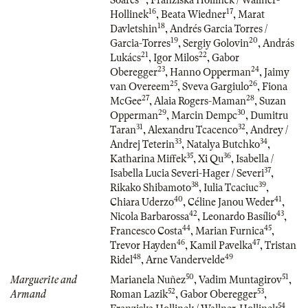
16
17
Hollinek
,
Beata Wiedner
,
Marat
18
Davletshin
,
Andrés Garcia Torres /
19
20
Garcia-Torres
,
Sergiy Golovin
,
András
21
22
Lukács
,
Igor Milos
,
Gabor
23
24
Oberegger
,
Hanno Opperman
,
Jaimy
25
26
van Overeem
,
Sveva Gargiulo
,
Fiona
27
28
McGee
,
Alaia Rogers-Maman
,
Suzan
29
30
Opperman
,
Marcin Dempc
,
Dumitru
31
32
Taran
,
Alexandru Tcacenco
,
Andrey /
33
34
Andrej Teterin
,
Natalya Butchko
,
35
36
Katharina Miffek
,
Xi Qu
,
Isabella /
37
Isabella Lucia Severi-Hager / Severi
,
38
39
Rikako Shibamoto
,
Iulia Tcaciuc
,
40
41
Chiara Uderzo
,
Céline Janou Weder
,
42
43
Nicola Barbarossa
,
Leonardo Basílio
,
44
45
Francesco Costa
,
Marian Furnica
,
46
47
Trevor Hayden
,
Kamil Pavelka
,
Tristan
48
49
Ridel
,
Arne Vandervelde
50
51
Marguerite and
Marianela Nuñez
,
Vadim Muntagirov
,
52
53
Armand
Roman Lazik
,
Gabor Oberegger
,
54