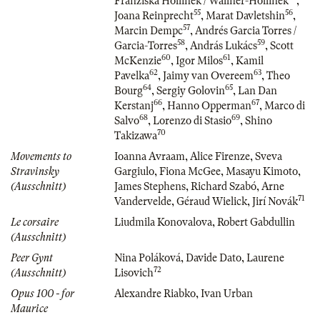
Franziska Hollinek / Wallner-Hollinek
,
55
56
Joana Reinprecht
,
Marat Davletshin
,
57
Marcin Dempc
,
Andrés Garcia Torres /
58
59
Garcia-Torres
,
András Lukács
,
Scott
60
61
McKenzie
,
Igor Milos
,
Kamil
62
63
Pavelka
,
Jaimy van Overeem
,
Theo
64
65
Bourg
,
Sergiy Golovin
,
Lan Dan
66
67
Kerstanj
,
Hanno Opperman
,
Marco di
68
69
Salvo
,
Lorenzo di Stasio
,
Shino
70
Takizawa
Movements to
Ioanna Avraam
,
Alice Firenze
,
Sveva
Stravinsky
Gargiulo
,
Fiona McGee
,
Masayu Kimoto
,
(Ausschnitt)
James Stephens
,
Richard Szabó
,
Arne
71
Vandervelde
,
Géraud Wielick
,
Jirí Novák
Le corsaire
Liudmila Konovalova
,
Robert Gabdullin
(Ausschnitt)
Peer Gynt
Nina Poláková
,
Davide Dato
,
Laurene
72
(Ausschnitt)
Lisovich
Opus 100 - for
Alexandre Riabko
,
Ivan Urban
Maurice