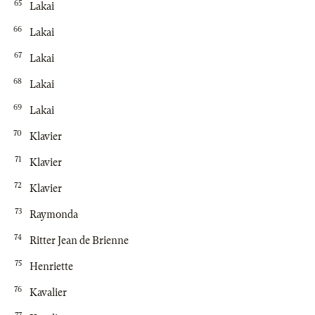
65
Lakai
66
Lakai
67
Lakai
68
Lakai
69
Lakai
70
Klavier
71
Klavier
72
Klavier
73
Raymonda
74
Ritter Jean de Brienne
75
Henriette
76
Kavalier