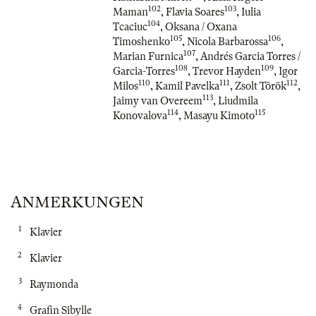
102
103
Maman
,
Flavia Soares
,
Iulia
104
Tcaciuc
,
Oksana / Oxana
105
106
Timoshenko
,
Nicola Barbarossa
,
107
Marian Furnica
,
Andrés Garcia Torres /
108
109
Garcia-Torres
,
Trevor Hayden
,
Igor
110
111
112
Milos
,
Kamil Pavelka
,
Zsolt Török
,
113
Jaimy van Overeem
,
Liudmila
114
115
Konovalova
,
Masayu Kimoto
ANMERKUNGEN
1
Klavier
2
Klavier
3
Raymonda
4
Grafin Sibylle