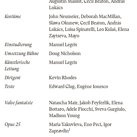
Augustin Maillot
,
Cecil Beaton
,
András
Lukács
Kostüme
John Neumeier
,
Deborah MacMillan
,
Slawa Okunew
,
Cecil Beaton
,
András
Lukács
,
Luisa Spinatelli
,
Leo Kulaš
,
Elena
Zaytseva
,
Mayo
Einstudierung
Manuel Legris
Umsetzung Bühne
Doug Nicholson
Künstlerische
Manuel Legris
Leitung
Dirigent
Kevin Rhodes
Texte
Edward Clug
,
Eugène Ionesco
Valse fantaisie
Natascha Mair
,
Jakob Feyferlik
,
Elena
Bottaro
,
Adele Fiocchi
,
Sveva Gargiulo
,
Madison Young
Opus 25
Maria Yakovleva
,
Eno Peci
,
Igor
1
Zapravdin