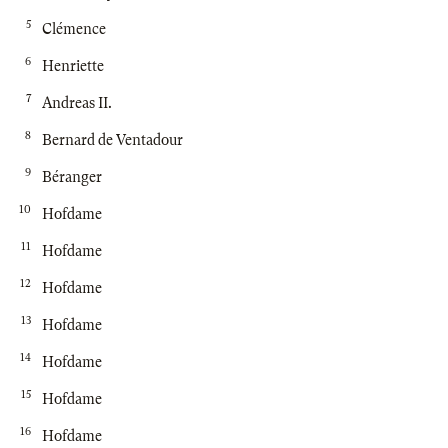
5
Clémence
6
Henriette
7
Andreas II.
8
Bernard de Ventadour
9
Béranger
10
Hofdame
11
Hofdame
12
Hofdame
13
Hofdame
14
Hofdame
15
Hofdame
16
Hofdame