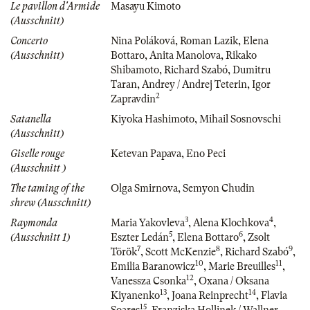
Le pavillon d'Armide
Masayu Kimoto
(Ausschnitt)
Concerto
Nina Poláková
,
Roman Lazik
,
Elena
(Ausschnitt)
Bottaro
,
Anita Manolova
,
Rikako
Shibamoto
,
Richard Szabó
,
Dumitru
Taran
,
Andrey / Andrej Teterin
,
Igor
2
Zapravdin
Satanella
Kiyoka Hashimoto
,
Mihail Sosnovschi
(Ausschnitt)
Giselle rouge
Ketevan Papava
,
Eno Peci
(Ausschnitt )
The taming of the
Olga Smirnova
,
Semyon Chudin
shrew (Ausschnitt)
3
4
Raymonda
Maria Yakovleva
,
Alena Klochkova
,
5
6
(Ausschnitt 1)
Eszter Ledán
,
Elena Bottaro
,
Zsolt
7
8
9
Török
,
Scott McKenzie
,
Richard Szabó
,
10
11
Emilia Baranowicz
,
Marie Breuilles
,
12
Vanessza Csonka
,
Oxana / Oksana
13
14
Kiyanenko
,
Joana Reinprecht
,
Flavia
15
Soares
,
Franziska Hollinek / Wallner-