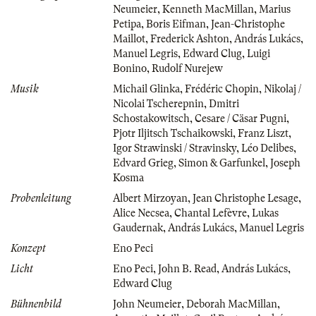
Neumeier
,
Kenneth MacMillan
,
Marius
Petipa
,
Boris Eifman
,
Jean-Christophe
Maillot
,
Frederick Ashton
,
András Lukács
,
Manuel Legris
,
Edward Clug
,
Luigi
Bonino
,
Rudolf Nurejew
Musik
Michail Glinka
,
Frédéric Chopin
,
Nikolaj /
Nicolai Tscherepnin
,
Dmitri
Schostakowitsch
,
Cesare / Cäsar Pugni
,
Pjotr Iljitsch Tschaikowski
,
Franz Liszt
,
Igor Strawinski / Stravinsky
,
Léo Delibes
,
Edvard Grieg
,
Simon & Garfunkel
,
Joseph
Kosma
Probenleitung
Albert Mirzoyan
,
Jean Christophe Lesage
,
Alice Necsea
,
Chantal Lefèvre
,
Lukas
Gaudernak
,
András Lukács
,
Manuel Legris
Konzept
Eno Peci
Licht
Eno Peci
,
John B. Read
,
András Lukács
,
Edward Clug
Bühnenbild
John Neumeier
,
Deborah MacMillan
,