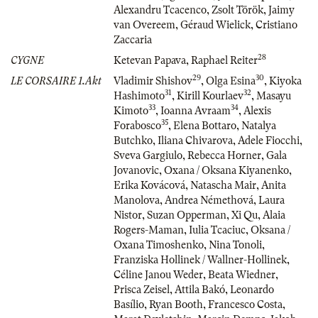
Alexandru Tcacenco
,
Zsolt Török
,
Jaimy
van Overeem
,
Géraud Wielick
,
Cristiano
Zaccaria
28
CYGNE
Ketevan Papava
,
Raphael Reiter
29
30
LE CORSAIRE 1.Akt
Vladimir Shishov
,
Olga Esina
,
Kiyoka
31
32
Hashimoto
,
Kirill Kourlaev
,
Masayu
33
34
Kimoto
,
Ioanna Avraam
,
Alexis
35
Forabosco
,
Elena Bottaro
,
Natalya
Butchko
,
Iliana Chivarova
,
Adele Fiocchi
,
Sveva Gargiulo
,
Rebecca Horner
,
Gala
Jovanovic
,
Oxana / Oksana Kiyanenko
,
Erika Kovácová
,
Natascha Mair
,
Anita
Manolova
,
Andrea Némethová
,
Laura
Nistor
,
Suzan Opperman
,
Xi Qu
,
Alaia
Rogers-Maman
,
Iulia Tcaciuc
,
Oksana /
Oxana Timoshenko
,
Nina Tonoli
,
Franziska Hollinek / Wallner-Hollinek
,
Céline Janou Weder
,
Beata Wiedner
,
Prisca Zeisel
,
Attila Bakó
,
Leonardo
Basílio
,
Ryan Booth
,
Francesco Costa
,