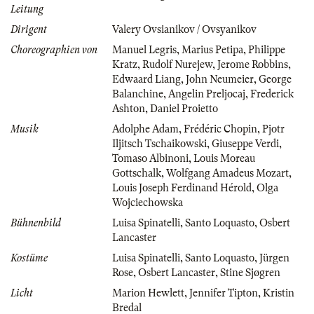
Leitung
Dirigent
Valery Ovsianikov / Ovsyanikov
Choreographien von
Manuel Legris
,
Marius Petipa
,
Philippe
Kratz
,
Rudolf Nurejew
,
Jerome Robbins
,
Edwaard Liang
,
John Neumeier
,
George
Balanchine
,
Angelin Preljocaj
,
Frederick
Ashton
,
Daniel Proietto
Musik
Adolphe Adam
,
Frédéric Chopin
,
Pjotr
Iljitsch Tschaikowski
,
Giuseppe Verdi
,
Tomaso Albinoni
,
Louis Moreau
Gottschalk
,
Wolfgang Amadeus Mozart
,
Louis Joseph Ferdinand Hérold
,
Olga
Wojciechowska
Bühnenbild
Luisa Spinatelli
,
Santo Loquasto
,
Osbert
Lancaster
Kostüme
Luisa Spinatelli
,
Santo Loquasto
,
Jürgen
Rose
,
Osbert Lancaster
,
Stine Sjøgren
Licht
Marion Hewlett
,
Jennifer Tipton
,
Kristin
Bredal