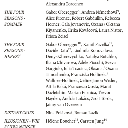
Alexandru Tcacenco
8
9
THE FOUR
Gabor Oberegger
,
Andrea Némethová
,
SEASONS -
Alice Firenze
,
Robert Gabdullin
,
Rebecca
SOMMER
Horner
,
Gala Jovanovic
,
Oxana / Oksana
Kiyanenko
,
Erika Kovácová
,
Laura Nistor
,
Prisca Zeisel
10
11
THE FOUR
Gabor Oberegger
,
Kamil Pavelka
,
12
SEASONS -
Davide Dato
,
Liudmila Konovalova
,
HERBST
Denys Cherevychko
,
Natalya Butchko
,
Iliana Chivarova
,
Adele Fiocchi
,
Sveva
Gargiulo
,
Iulia Tcaciuc
,
Oksana / Oxana
Timoshenko
,
Franziska Hollinek /
Wallner-Hollinek
,
Céline Janou Weder
,
Attila Bakó
,
Francesco Costa
,
Marat
Davletshin
,
Marian Furnica
,
Trevor
Hayden
,
András Lukács
,
Zsolt Török
,
Jaimy van Overeem
DISTANT CRIES
Nina Poláková
,
Roman Lazik
13
14
ILLUSIONEN - WIE
Hélène Bouchet
,
Carsten Jung
SCHWANENSEE