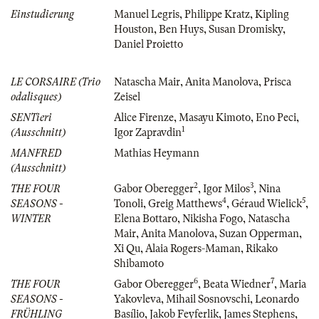
Einstudierung
Manuel Legris
,
Philippe Kratz
,
Kipling
Houston
,
Ben Huys
,
Susan Dromisky
,
Daniel Proietto
LE CORSAIRE (Trio
Natascha Mair
,
Anita Manolova
,
Prisca
odalisques)
Zeisel
SENTieri
Alice Firenze
,
Masayu Kimoto
,
Eno Peci
,
1
(Ausschnitt)
Igor Zapravdin
MANFRED
Mathias Heymann
(Ausschnitt)
2
3
THE FOUR
Gabor Oberegger
,
Igor Milos
,
Nina
4
5
SEASONS -
Tonoli
,
Greig Matthews
,
Géraud Wielick
,
WINTER
Elena Bottaro
,
Nikisha Fogo
,
Natascha
Mair
,
Anita Manolova
,
Suzan Opperman
,
Xi Qu
,
Alaia Rogers-Maman
,
Rikako
Shibamoto
6
7
THE FOUR
Gabor Oberegger
,
Beata Wiedner
,
Maria
SEASONS -
Yakovleva
,
Mihail Sosnovschi
,
Leonardo
FRÜHLING
Basílio
,
Jakob Feyferlik
,
James Stephens
,