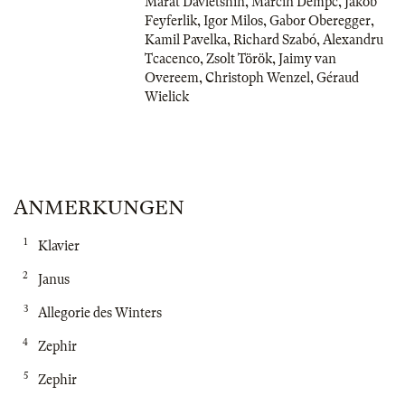
Marat Davletshin
,
Marcin Dempc
,
Jakob
Feyferlik
,
Igor Milos
,
Gabor Oberegger
,
Kamil Pavelka
,
Richard Szabó
,
Alexandru
Tcacenco
,
Zsolt Török
,
Jaimy van
Overeem
,
Christoph Wenzel
,
Géraud
Wielick
ANMERKUNGEN
1
Klavier
2
Janus
3
Allegorie des Winters
4
Zephir
5
Zephir