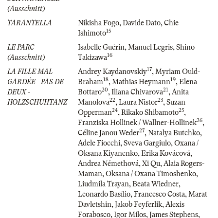
(Ausschnitt)
TARANTELLA
Nikisha Fogo
,
Davide Dato
,
Chie
15
Ishimoto
LE PARC
Isabelle Guérin
,
Manuel Legris
,
Shino
16
(Ausschnitt)
Takizawa
17
LA FILLE MAL
Andrey Kaydanovskiy
,
Myriam Ould-
18
19
GARDÉE - PAS DE
Braham
,
Mathias Heymann
,
Elena
20
21
DEUX -
Bottaro
,
Iliana Chivarova
,
Anita
22
23
HOLZSCHUHTANZ
Manolova
,
Laura Nistor
,
Suzan
24
25
Opperman
,
Rikako Shibamoto
,
26
Franziska Hollinek / Wallner-Hollinek
,
27
Céline Janou Weder
,
Natalya Butchko
,
Adele Fiocchi
,
Sveva Gargiulo
,
Oxana /
Oksana Kiyanenko
,
Erika Kovácová
,
Andrea Némethová
,
Xi Qu
,
Alaia Rogers-
Maman
,
Oksana / Oxana Timoshenko
,
Liudmila Trayan
,
Beata Wiedner
,
Leonardo Basílio
,
Francesco Costa
,
Marat
Davletshin
,
Jakob Feyferlik
,
Alexis
Forabosco
,
Igor Milos
,
James Stephens
,